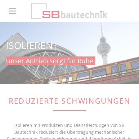
ISOLIEREN
ISOLIEREN
Unser Antrieb sorgt für Ruhe.
REDUZIERTE SCHWINGUNGEN
Isolieren mit Produkten und Dienstleistungen von SB
Bautechnik reduziert die Übertragung mechanischer
Schwingungen, Stoßeinwirkungen und dämpft den Schall in