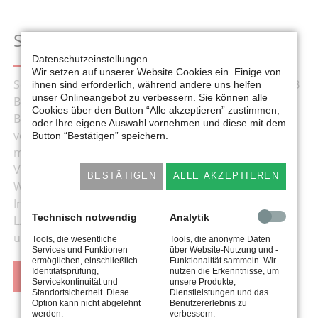
SCHÜTZEN
Datenschutzeinstellungen
Wir setzen auf unserer Website Cookies ein. Einige von
Schützen mit Produkten und Dienstleistungen von SB
ihnen sind erforderlich, während andere uns helfen
unser Onlineangebot zu verbessern. Sie können alle
Bautechnik bewahrt dauerhaft Oberflächen von
Cookies über den Button “Alle akzeptieren” zustimmen,
Bauwerken, Konstruktionen und Industrieprodukten
oder Ihre eigene Auswahl vornehmen und diese mit dem
vor Klimaeinwirkungen, Korrosion, Abrieb,
Button “Bestätigen” speichern.
mechanischen und chemischen Einflüssen sowie
Verschmutzungen bei Bauwerken, Konstruktionen,
BESTÄTIGEN
ALLE AKZEPTIEREN
Wasser- und Abwasseranlagen sowie
Industrieprodukten. So erhalten Sie einen
Technisch notwendig
Analytik
LANGFRISTIGEN SCHUTZ
für Ihre Anlagen, Objekte
und Produkte.
Tools, die wesentliche
Tools, die anonyme Daten
Services und Funktionen
über Website-Nutzung und -
ermöglichen, einschließlich
Funktionalität sammeln. Wir
Identitätsprüfung,
nutzen die Erkenntnisse, um
MEHR ERFAHREN
Servicekontinuität und
unsere Produkte,
Standortsicherheit. Diese
Dienstleistungen und das
Option kann nicht abgelehnt
Benutzererlebnis zu
werden.
verbessern.